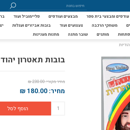
עודפים ומבצעי בית ספר
מבצעים ועודפים
פליימוביל ועוד
ברי
ם
משחקי הרכבה
צעצועים ועוד
בובות אביזרים ועגלות
יצ
פתחות
מותגים
שובר מתנה
מתנות מענינות
הודיות
בובות תאטרון יהודי
מחיר מקורי:
230.00 ₪
מחיר:
180.00 ₪