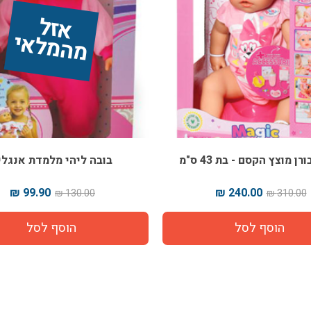
אז
ל 
מ
ה
מ
ל
אי
רן מוצץ הקסם - בת 43 ס"מ
בובה ליהי מלמדת אנגלי
99.90 ₪
240.00 ₪
130.00 ₪
310.00 ₪