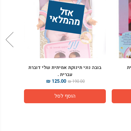
אז
ל 
מ
ה
מ
ל
אי
ת
בובה נוני תינוקת אמיתית שלי דוברת
עברית .
125.00 ₪
190.00 ₪