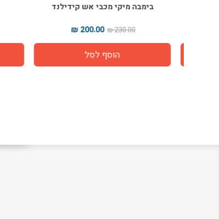
ילנד
בימבה מיקי מכבי אש קידילנד
ב
200.00 ₪
230.00 ₪