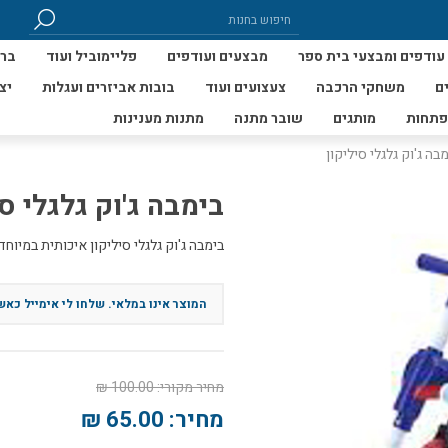
עודפים ומבצעי בית ספר
מבצעים ועודפים
פליימוביל ועוד
ברי
ם
משחקי הרכבה
צעצועים ועוד
בובות אביזרים ועגלות
יצ
פתחות
מותגים
שובר מתנה
מתנות מענינות
בה ג'וק גלגלי סיליקון
בימבה ג'וק גלגלי סי
בימבה ג'וק גלגלי סיליקון איכותית במיוחד.
מחיר מקורי:
100.00 ₪
מחיר:
65.00 ₪