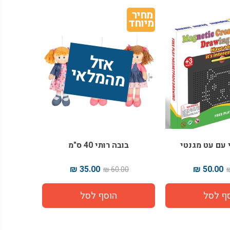
מחיר 
מיוחד
אז
ל 
מ
ה
מ
ל
אי
 עם עט מגנטי
בובה רותי 40 ס"מ
35.00 ₪
50.00 ₪
60.00 ₪