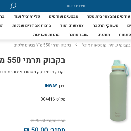
עודפים ומבצעי בית ספר
מבצעים ועודפים
פליימוביל ועוד
ברי
ם
משחקי הרכבה
צעצועים ועוד
בובות אביזרים ועגלות
יצ
פתחות
מותגים
שובר מתנה
מתנות מענינות
בקבוקי שתיה וקופסאות אוכל
בקבוק תרמי 550 מ"ל צבעים חלקים
בקבוק תרמי 550 מ"ל צבעים חלקים
בקבוק תרמי פקק מסתובב איכותי מחברת INWAY שומר 24 שעות קור ו12 שעות חו
יצרן:
INWAY
מק"ט:
304416
מחיר מקורי:
70.00 ₪
מחיר:
50.00 ₪