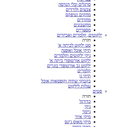
סרגלים וכלי הנדסה
צבעים ולורדים
מחקים וטיפקס
מחדדים
מחשבונים
מספריים
ילקוטים, קלמרים ואביזרים
חזרה
סט ילקוט לכיתה א'
תיקי אוכל ואופנה
ניקי ילקוטים וקלמרים
ילקוט אורטופדי כיתה א'
ילקוט גב אורטופדי בוגרים
קלמרים
תיקי גן
בקבוקי שתיה וקופסאות אוכל
עגלות לילקוט
סטים
חזרה
כדורגל
ניקי
גיימר
מיקי איור
מיקי מאוס ג'ינס
במבי קסום