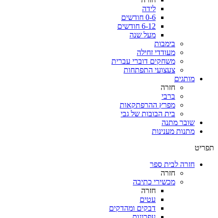
לידה
0-6 חודשים
6-12 חודשים
מעל שנה
בימבות
מעודדי זחילה
משחקים דוברי עברית
צעצועי התפתחות
מותגים
חזרה
ברבי
מפרץ ההרפתקאות
בית הבובות של גבי
שובר מתנה
מתנות מענינות
תפריט
חזרה לבית ספר
חזרה
מכשירי כתיבה
חזרה
עטים
דבקים ומהדקים
עפרונות