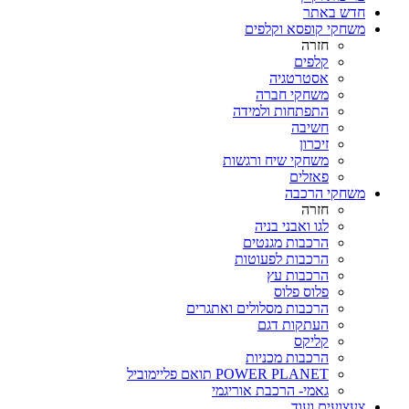
חדש באתר
משחקי קופסא וקלפים
חזרה
קלפים
אסטרטגיה
משחקי חברה
התפתחות ולמידה
חשיבה
זיכרון
משחקי שיח ורגשות
פאזלים
משחקי הרכבה
חזרה
לגו ואבני בניה
הרכבות מגנטים
הרכבות לפעוטות
הרכבות עץ
פלוס פלוס
הרכבות מסלולים ואתגרים
העתקות דגם
קליקס
הרכבות מכניות
POWER PLANET תואם פליימוביל
גאמי- הרכבת אוריגמי
צעצועים ועוד