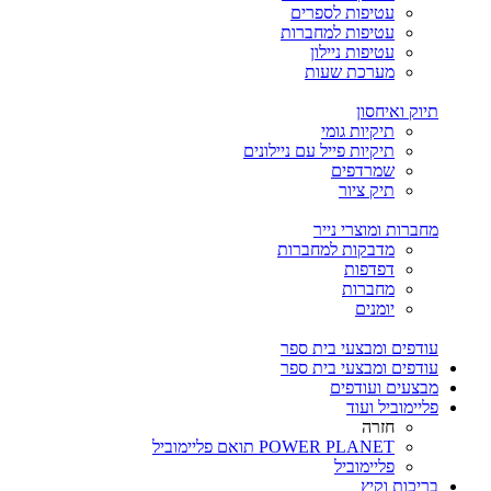
עטיפות לספרים
עטיפות למחברות
עטיפות ניילון
מערכת שעות
תיוק ואיחסון
תיקיות גומי
תיקיות פייל עם ניילונים
שמרדפים
תיק ציור
מחברות ומוצרי נייר
מדבקות למחברות
דפדפות
מחברות
יומנים
עודפים ומבצעי בית ספר
עודפים ומבצעי בית ספר
מבצעים ועודפים
פליימוביל ועוד
חזרה
POWER PLANET תואם פליימוביל
פליימוביל
בריכות וקיץ