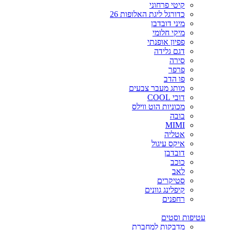
קיטי פרחוני
כדורגל ליגת האלופות 26
מיני דובדבן
מיקי חלומי
פפיון אופנתי
דגם גלידה
סירה
פרפר
פו הדב
מותג מעבר צבעים
דובי COOL
מכוניות הוט ווילס
בובה
MIMI
אטליה
איקס עיגול
דובדבן
כוכב
לאב
סטיקרים
קיפלינג גוונים
רחפנים
עטיפות וסטים
מדבקות למחברת