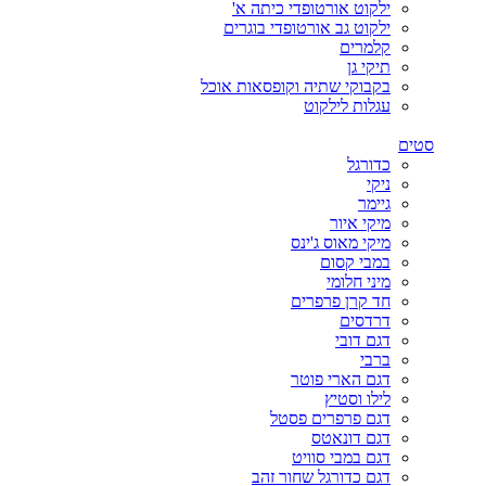
ילקוט אורטופדי כיתה א'
ילקוט גב אורטופדי בוגרים
קלמרים
תיקי גן
בקבוקי שתיה וקופסאות אוכל
עגלות לילקוט
סטים
כדורגל
ניקי
גיימר
מיקי איור
מיקי מאוס ג'ינס
במבי קסום
מיני חלומי
חד קרן פרפרים
דרדסים
דגם דובי
ברבי
דגם הארי פוטר
לילו וסטיץ
דגם פרפרים פסטל
דגם דונאטס
דגם במבי סוויט
דגם כדורגל שחור זהב