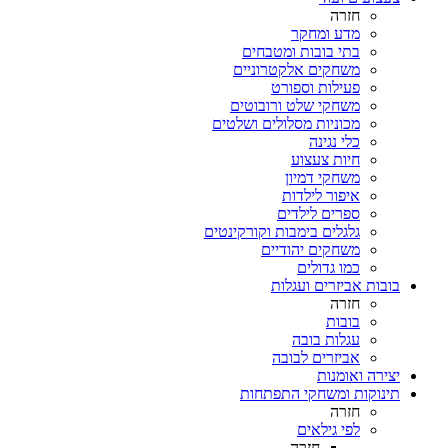
חזרה
מדע ומחקר
בתי בובות ומטבחים
משחקים אלקטרוניים
פעילות וספורט
משחקי שלט ורובוטים
מכוניות מסלולים ושלטים
כלי נגינה
חיות צעצוע
משחקי דמיון
איפור לילדות
ספרים לילדים
גלגלים בימבות וקורקינטים
משחקים יהודיים
כמו גדולים
בובות אביזרים ועגלות
חזרה
בובות
עגלות בובה
אביזרים לבובה
יצירה ואומנות
תינוקות ומשחקי התפתחות
חזרה
לפי גילאים
חזרה