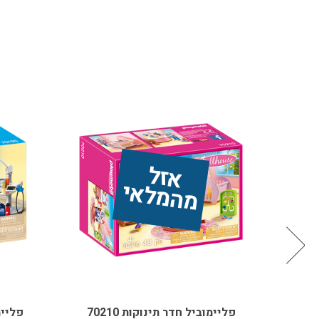
אז
ל 
מ
ה
מ
ל
אי
פליימוביל חדר תינוקות 70210
פליימוביל פ