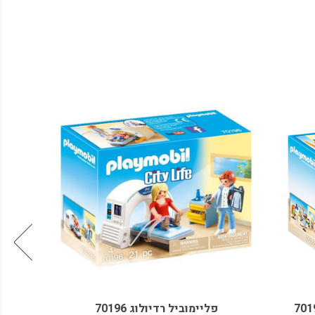
א
פליימוביל רדיולוג 70196
פליימוביל אמא