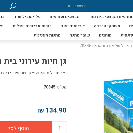
עודפים ומבצעי בית ספר
מבצעים ועודפים
פליימוביל ועוד
ברי
ם
משחקי הרכבה
צעצועים ועוד
בובות אביזרים ועגלות
יצ
פתחות
מותגים
שובר מתנה
מתנות מענינות
הגידול של אורנגוטאנגים 70345
גן חיות עירוני בית הג
פליימוביל משפחה – גן חיות עירוני בית הגידו
מק"ט:
70345
134.90 ₪