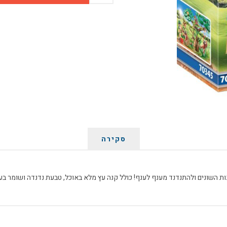
סקירה
ים ולהתנדנד מענף לענף! כולל קנה עץ מלא באוכל, טבעת נדנדה ושומר בעלי חיים. מידות 5x23.5