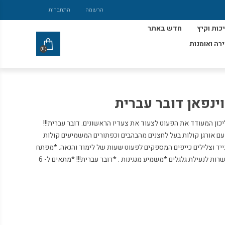
הרשמה
התחברות
כות וקיץ
חדש באתר
ירה ואומנות
(0)
ינפאן דובר עברית
ליכון המעודד את הפעוט לצעוד את צעדיו הראשונים. דובר עברית!!!
 עם אורגן קולות בעל לחצנים מהבהבים וכפתורים המשמיעים קולות
נייד וצלילים כייפים המספקים לפעוט שעות של לימוד והנאה. *מפתח
את חושי הילד *מעודד זחילה והליכה אפשרות לנעילת גלגלים *משמיע מנגינות . *דובר עברית!!! *מתאים ל- 6