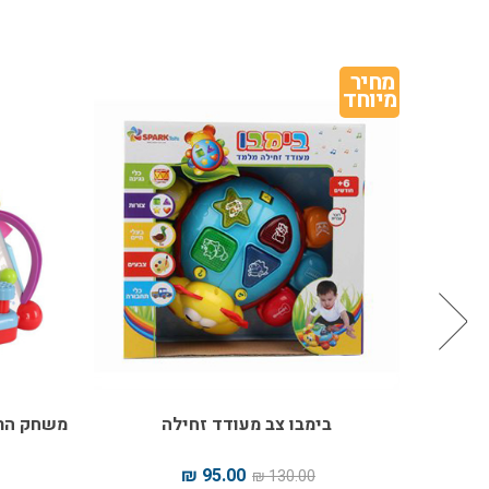
מחיר 
מיוחד
ויס
בימבו צב מעודד זחילה
משחק התפ
95.00 ₪
130.00 ₪