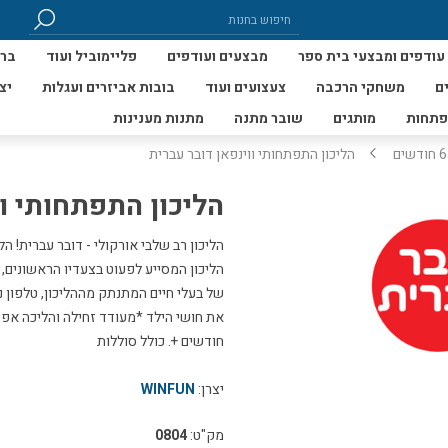
עודפים ומבצעי בית ספר
מבצעים ועודפים
פליימוביל ועוד
ברי
ם
משחקי הרכבה
צעצועים ועוד
בובות אביזרים ועגלות
יצ
פתחות
מותגים
שובר מתנה
מתנות מענינות
שים
הליכון התפתחותי ווינפאן דובר עברית
הליכון התפתחותי וו
הליכון רב שלבי אורקולי - דובר עברית! ה
הליכון המסייע לפעוט בצעדיו הראשונים,
של בעלי חיים המתנתק מההליכון, טלפון 
חודשים +. כולל סוללות
יצרן:
WINFUN
מק"ט:
0804