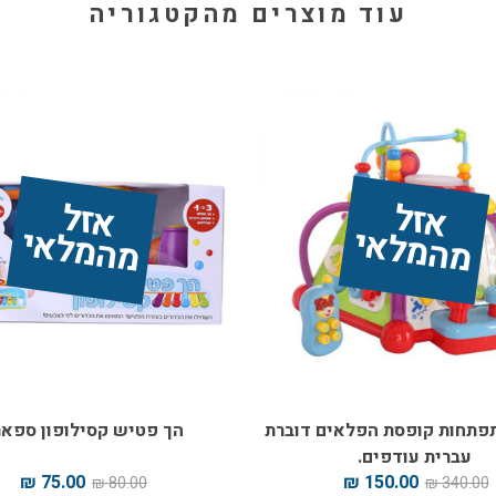
עוד מוצרים מהקטגוריה
אז
ל 
מ
ה
מ
ל
אז
ל 
מ
ה
מ
ל
אי
אי
תחות קופסת הפלאים דוברת
הך פטיש קסילופון ספא
עברית עודפים.
75.00 ₪
150.00 ₪
80.00 ₪
340.00 ₪