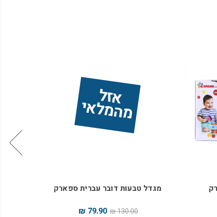
אז
ל 
מ
ה
מ
ל
אי
רק
מגדל טבעות דובר עברית ספארק
מגדל 
79.90 ₪
130.00 ₪