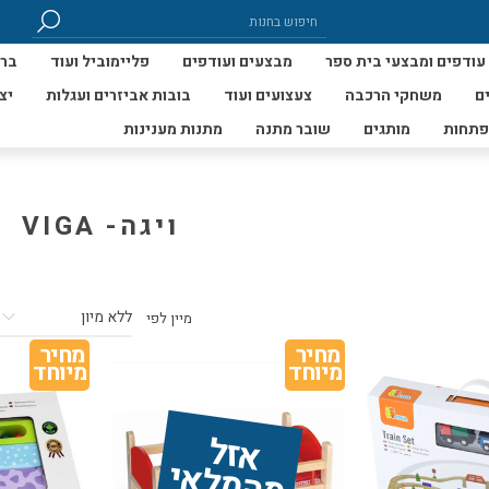
עודפים ומבצעי בית ספר
מבצעים ועודפים
פליימוביל ועוד
ברי
ם
משחקי הרכבה
צעצועים ועוד
בובות אביזרים ועגלות
יצ
פתחות
מותגים
שובר מתנה
מתנות מענינות
ויגה- VIGA
מיין לפי
מחיר 
מחיר 
מיוחד
מיוחד
אז
ל 
מ
ה
מ
ל
אי