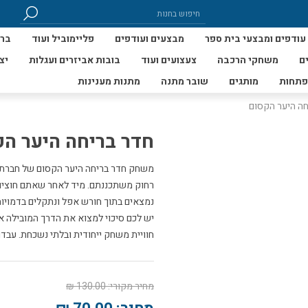
עודפים ומבצעי בית ספר
מבצעים ועודפים
פליימוביל ועוד
ברי
ם
משחקי הרכבה
צעצועים ועוד
בובות אביזרים ועגלות
יצ
פתחות
מותגים
שובר מתנה
מתנות מענינות
חה היער הקסום
חדר בריחה היער ה
משחק חדר בריחה היער הקסום של חברת ה
רחוק משתכננתם. מיד לאחר שאתם חוצים 
נמצאים בתוך חורש אפל ונתקלים בדמויות 
יש לכם סיכוי למצוא את הדרך המובילה 
חוויית משחק ייחודית ובלתי נשכחת. עבד
מחיר מקורי:
130.00 ₪