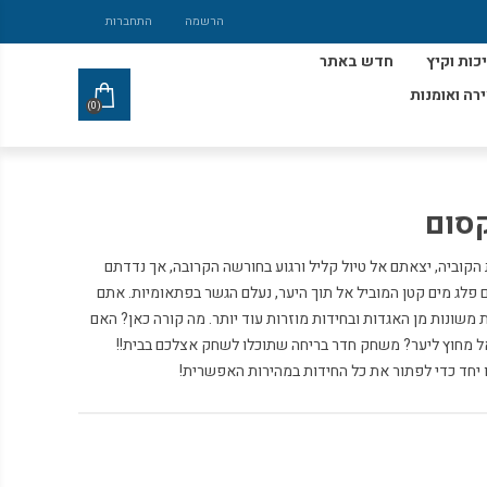
הרשמה
התחברות
כות וקיץ
חדש באתר
ירה ואומנות
(0)
קסום
קוביה, יצאתם אל טיול קליל ורגוע בחורשה הקרובה, אך נדדתם
פלג מים קטן המוביל אל תוך היער, נעלם הגשר בפתאומיות. אתם
משונות מן האגדות ובחידות מוזרות עוד יותר. מה קורה כאן? האם
אל מחוץ ליער? משחק חדר בריחה שתוכלו לשחק אצלכם בבית!!
ו יחד כדי לפתור את כל החידות במהירות האפשרית!