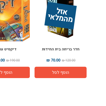
אז
ל 
מ
ה
מ
ל
אי
חדר בריחה בית החידות
דיקסיט עו
00 ₪
70.00 ₪
190.00 ₪
120.00 ₪