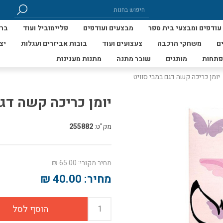
עודפים ומבצעי בית ספר
מבצעים ועודפים
פליימוביל ועוד
ברי
ם
משחקי הרכבה
צעצועים ועוד
בובות אביזרים ועגלות
יצ
פתחות
מותגים
שובר מתנה
מתנות מענינות
יומן כריכה קשה דגם במבי סוויט
יומן כריכה קשה דגם
מק"ט:
255882
מחיר מקורי:
65.00 ₪
מחיר:
40.00 ₪