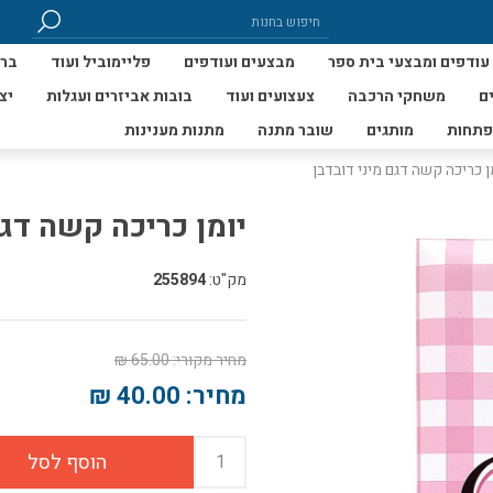
עודפים ומבצעי בית ספר
מבצעים ועודפים
פליימוביל ועוד
ברי
ם
משחקי הרכבה
צעצועים ועוד
בובות אביזרים ועגלות
יצ
פתחות
מותגים
שובר מתנה
מתנות מענינות
ן כריכה קשה דגם מיני דובדבן
יומן כריכה קשה דגם
מק"ט:
255894
מחיר מקורי:
65.00 ₪
מחיר:
40.00 ₪