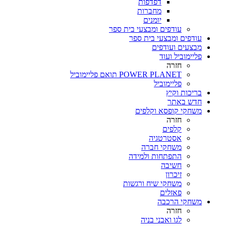
דפדפות
מחברות
יומנים
עודפים ומבצעי בית ספר
עודפים ומבצעי בית ספר
מבצעים ועודפים
פליימוביל ועוד
חזרה
POWER PLANET תואם פליימוביל
פליימוביל
בריכות וקיץ
חדש באתר
משחקי קופסא וקלפים
חזרה
קלפים
אסטרטגיה
משחקי חברה
התפתחות ולמידה
חשיבה
זיכרון
משחקי שיח ורגשות
פאזלים
משחקי הרכבה
חזרה
לגו ואבני בניה