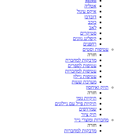
MIMI
אטליה
איקס עיגול
דובדבן
כוכב
לאב
סטיקרים
קיפלינג גוונים
רחפנים
עטיפות וסטים
חזרה
מדבקות למחברת
עטיפות לספרים
עטיפות למחברות
עטיפות ניילון
מערכת שעות
תיוק ואיחסון
חזרה
תיקיות גומי
תיקיות פייל עם ניילונים
שמרדפים
תיק ציור
מחברות ומוצרי נייר
חזרה
מדבקות למחברות