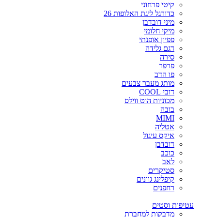
קיטי פרחוני
כדורגל ליגת האלופות 26
מיני דובדבן
מיקי חלומי
פפיון אופנתי
דגם גלידה
סירה
פרפר
פו הדב
מותג מעבר צבעים
דובי COOL
מכוניות הוט ווילס
בובה
MIMI
אטליה
איקס עיגול
דובדבן
כוכב
לאב
סטיקרים
קיפלינג גוונים
רחפנים
עטיפות וסטים
מדבקות למחברת