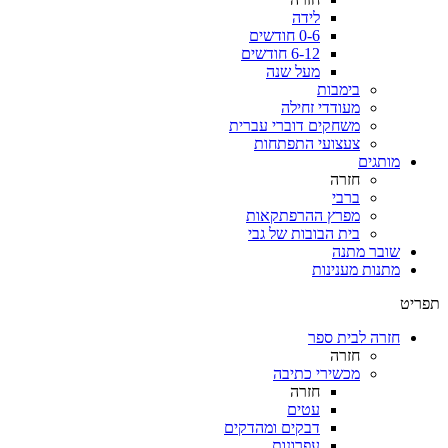
לידה
0-6 חודשים
6-12 חודשים
מעל שנה
בימבות
מעודדי זחילה
משחקים דוברי עברית
צעצועי התפתחות
מותגים
חזרה
ברבי
מפרץ ההרפתקאות
בית הבובות של גבי
שובר מתנה
מתנות מענינות
תפריט
חזרה לבית ספר
חזרה
מכשירי כתיבה
חזרה
עטים
דבקים ומהדקים
עפרונות