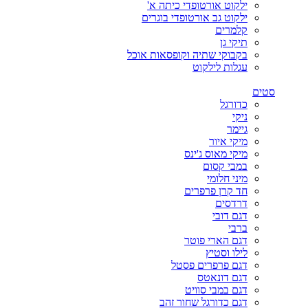
ילקוט אורטופדי כיתה א'
ילקוט גב אורטופדי בוגרים
קלמרים
תיקי גן
בקבוקי שתיה וקופסאות אוכל
עגלות לילקוט
סטים
כדורגל
ניקי
גיימר
מיקי איור
מיקי מאוס ג'ינס
במבי קסום
מיני חלומי
חד קרן פרפרים
דרדסים
דגם דובי
ברבי
דגם הארי פוטר
לילו וסטיץ
דגם פרפרים פסטל
דגם דונאטס
דגם במבי סוויט
דגם כדורגל שחור זהב