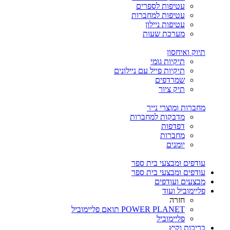
עטיפות לספרים
עטיפות למחברות
עטיפות ניילון
מערכת שעות
תיוק ואיחסון
תיקיות גומי
תיקיות פייל עם ניילונים
שמרדפים
תיק ציור
מחברות ומוצרי נייר
מדבקות למחברות
דפדפות
מחברות
יומנים
עודפים ומבצעי בית ספר
עודפים ומבצעי בית ספר
מבצעים ועודפים
פליימוביל ועוד
חזרה
POWER PLANET תואם פליימוביל
פליימוביל
בריכות וקיץ