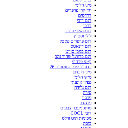
מיני חלומי
חד קרן פרפרים
דרדסים
דגם דובי
ברבי
דגם הארי פוטר
לילו וסטיץ
דגם פרפרים פסטל
דגם דונאטס
דגם במבי סוויט
דגם כדורגל שחור זהב
קיטי פרחוני
כדורגל ליגת האלופות 26
מיני דובדבן
מיקי חלומי
פפיון אופנתי
דגם גלידה
סירה
פרפר
פו הדב
מותג מעבר צבעים
דובי COOL
מכוניות הוט ווילס
בובה