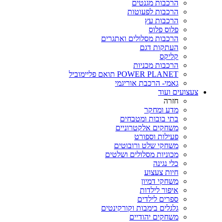
הרכבות מגנטים
הרכבות לפעוטות
הרכבות עץ
פלוס פלוס
הרכבות מסלולים ואתגרים
העתקות דגם
קליקס
הרכבות מכניות
POWER PLANET תואם פליימוביל
גאמי- הרכבת אוריגמי
צעצועים ועוד
חזרה
מדע ומחקר
בתי בובות ומטבחים
משחקים אלקטרוניים
פעילות וספורט
משחקי שלט ורובוטים
מכוניות מסלולים ושלטים
כלי נגינה
חיות צעצוע
משחקי דמיון
איפור לילדות
ספרים לילדים
גלגלים בימבות וקורקינטים
משחקים יהודיים