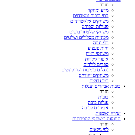
חזרה
מדע ומחקר
בתי בובות ומטבחים
משחקים אלקטרוניים
פעילות וספורט
משחקי שלט ורובוטים
מכוניות מסלולים ושלטים
כלי נגינה
חיות צעצוע
משחקי דמיון
איפור לילדות
ספרים לילדים
גלגלים בימבות וקורקינטים
משחקים יהודיים
כמו גדולים
בובות אביזרים ועגלות
חזרה
בובות
עגלות בובה
אביזרים לבובה
יצירה ואומנות
תינוקות ומשחקי התפתחות
חזרה
לפי גילאים
חזרה