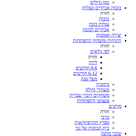
כמו גדולים
בובות אביזרים ועגלות
חזרה
בובות
עגלות בובה
אביזרים לבובה
יצירה ואומנות
תינוקות ומשחקי התפתחות
חזרה
לפי גילאים
חזרה
לידה
0-6 חודשים
6-12 חודשים
מעל שנה
בימבות
מעודדי זחילה
משחקים דוברי עברית
צעצועי התפתחות
מותגים
חזרה
ברבי
מפרץ ההרפתקאות
בית הבובות של גבי
שובר מתנה