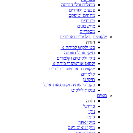
סרגלים וכלי הנדסה
צבעים ולורדים
מחקים וטיפקס
מחדדים
מחשבונים
מספריים
ילקוטים, קלמרים ואביזרים
חזרה
סט ילקוט לכיתה א'
תיקי אוכל ואופנה
ניקי ילקוטים וקלמרים
ילקוט אורטופדי כיתה א'
ילקוט גב אורטופדי בוגרים
קלמרים
תיקי גן
בקבוקי שתיה וקופסאות אוכל
עגלות לילקוט
סטים
חזרה
כדורגל
ניקי
גיימר
מיקי איור
מיקי מאוס ג'ינס
במבי קסום