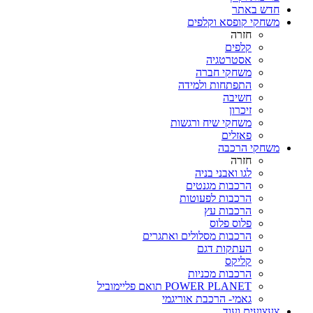
חדש באתר
משחקי קופסא וקלפים
חזרה
קלפים
אסטרטגיה
משחקי חברה
התפתחות ולמידה
חשיבה
זיכרון
משחקי שיח ורגשות
פאזלים
משחקי הרכבה
חזרה
לגו ואבני בניה
הרכבות מגנטים
הרכבות לפעוטות
הרכבות עץ
פלוס פלוס
הרכבות מסלולים ואתגרים
העתקות דגם
קליקס
הרכבות מכניות
POWER PLANET תואם פליימוביל
גאמי- הרכבת אוריגמי
צעצועים ועוד