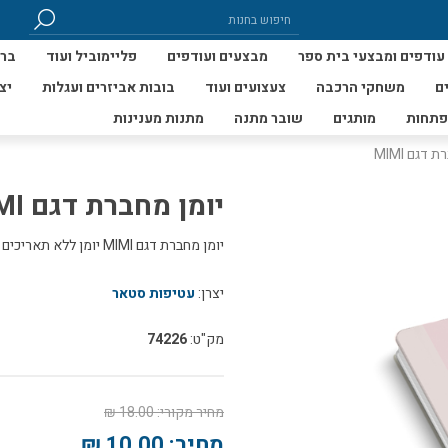
עודפים ומבצעי בית ספר
מבצעים ועודפים
פליימוביל ועוד
ברי
ם
משחקי הרכבה
צעצועים ועוד
בובות אביזרים ועגלות
יצ
פתחות
מותגים
שובר מתנה
מתנות מענינות
 דגם MIMI
יומן מחברת דגם MIMI
יומן מחברת דגם MIMI יומן ללא תאריכים
יצרן:
עטיפות סטאר
מק"ט:
74226
מחיר מקורי:
18.00 ₪
מחיר:
10.00 ₪