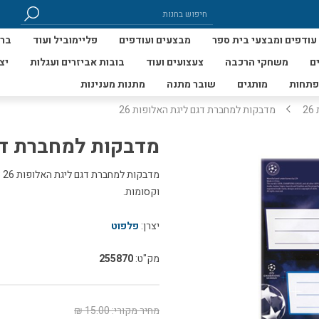
עודפים ומבצעי בית ספר
מבצעים ועודפים
פליימוביל ועוד
ברי
ם
משחקי הרכבה
צעצועים ועוד
בובות אביזרים ועגלות
יצ
פתחות
מותגים
שובר מתנה
מתנות מענינות
2
מדבקות למחברת דגם ליגת האלופות 26
מדבקות למחברת דגם
וקסומות.
יצרן:
פלפוט
מק"ט:
255870
מחיר מקורי:
15.00 ₪