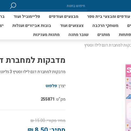
עודפים ומבצעי בית ספר
מבצעים ועודפים
פליימוביל ועוד
ברי
ם
משחקי הרכבה
צעצועים ועוד
בובות אביזרים ועגלות
יצ
פתחות
מותגים
שובר מתנה
מתנות מענינות
ות למחברת דגם לילו וסטיץ
מדבקות למחברת דג
מדבקות למחברת דגם לילו וסטיץ 3 גליונות מדבקות * 10 מדבקות בגליון של מדבקות צבעוניות וקסומות.
יצרן:
פלפוט
מק"ט:
255871
מחיר מקורי:
15.00 ₪
מחיר:
8.50 ₪