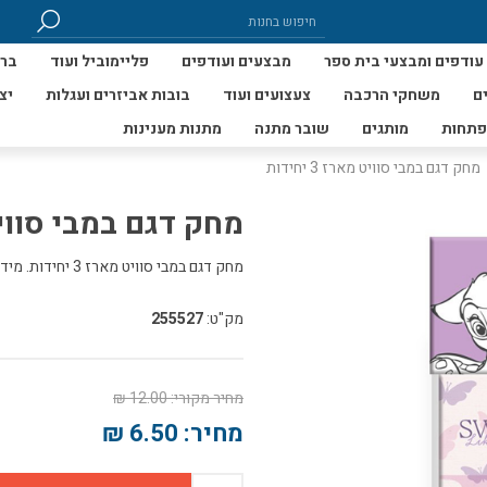
עודפים ומבצעי בית ספר
מבצעים ועודפים
פליימוביל ועוד
ברי
ם
משחקי הרכבה
צעצועים ועוד
בובות אביזרים ועגלות
יצ
פתחות
מותגים
שובר מתנה
מתנות מענינות
מחק דגם במבי סוויט מארז 3 יחידות
מחק דגם במבי סוויט מארז
מחק דגם במבי סוויט מארז 3 יחידות. מידות מחק 2.4*6
מק"ט:
255527
מחיר מקורי:
12.00 ₪
מחיר:
6.50 ₪