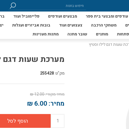
עודפים ומבצעי בית ספר
מבצעים ועודפים
פליימוביל ועוד
ברי
ם
משחקי הרכבה
צעצועים ועוד
בובות אביזרים ועגלות
יצ
פתחות
מותגים
שובר מתנה
מתנות מענינות
ת שעות דגם לילו וסטיץ
מערכת שעות דגם לי
מק"ט:
255428
מחיר מקורי:
12.00 ₪
מחיר:
6.00 ₪