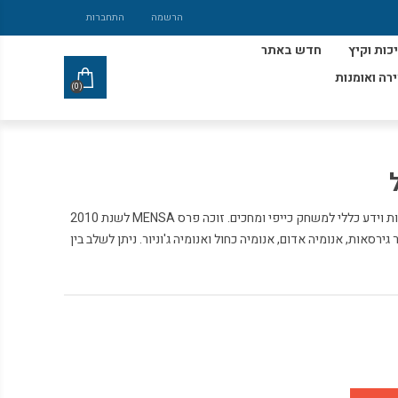
הרשמה
התחברות
כות וקיץ
חדש באתר
ירה ואומנות
(0)
משחק אנומיה כחול משחק המשלב מהירות וידע כללי למשחק כייפי ומחכים. זוכה פרס MENSA לשנת 2010
ק מספר גירסאות, אנומיה אדום, אנומיה כחול ואנומיה ג'וניור. ניתן לשלב בין