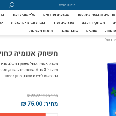
עודפים ומבצעי בית ספר
מבצעים ועודפים
פליימוביל ועוד
ברי
ם
משחקי הרכבה
צעצועים ועוד
בובות אביזרים ועגלות
יצ
פתחות
מותגים
שובר מתנה
מתנות מענינות
ה כחול
משחק אנומיה כחול
מיועד ל 3 עד 6 משתתפים למשח
הגירסאות ליצירת משחק מגוון במיוחד.
מחיר מקורי:
80.00 ₪
מחיר:
75.00 ₪