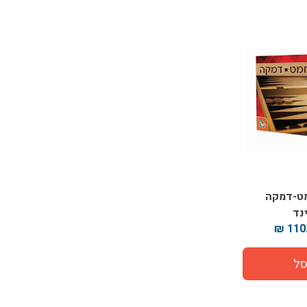
ט-דמקה
נד
110.