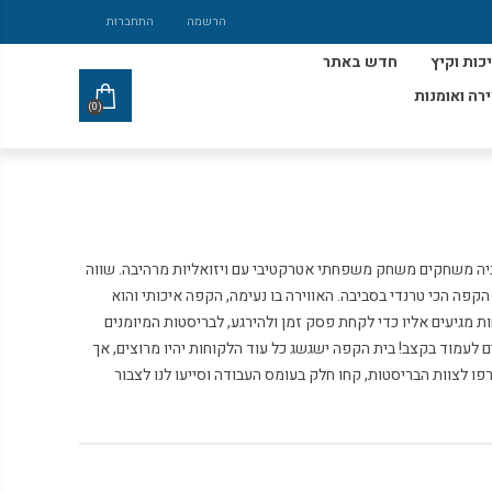
הרשמה
התחברות
כות וקיץ
חדש באתר
ירה ואומנות
(0)
ה משחקים משחק משפחתי אטרקטיבי עם ויזואליות מרהיבה. שווה
הקפה הכי טרנדי בסביבה. האווירה בו נעימה, הקפה איכותי והוא
 מגיעים אליו כדי לקחת פסק זמן ולהירגע, לבריסטות המיומנים
לעמוד בקצב! בית הקפה ישגשג כל עוד הלקוחות יהיו מרוצים, אך
ו לצוות הבריסטות, קחו חלק בעומס העבודה וסייעו לנו לצבור