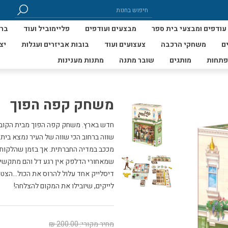
עודפים ומבצעי בית ספר
מבצעים ועודפים
פליימוביל ועוד
ברי
ם
משחקי הרכבה
צעצועים ועוד
בובות אביזרים ועגלות
יצ
פתחות
מותגים
שובר מתנה
מתנות מענינות
משחק קפה הפוך
חדש בארץ. משחק קפה הפוך מבית הקובי
שווה ברחוב הכי שווה של העיר נמצא בית 
מככב במדיה החברתית. אך בזמן שהלקוחות
שמאחורי הדלפק אין רגע דל והם מתקשים 
דיסלייק אחד עלול להרוס את הכול…הצטרפ
לייקים, שיובילו את המקום להצלחה!
מחיר מקורי:
200.00 ₪