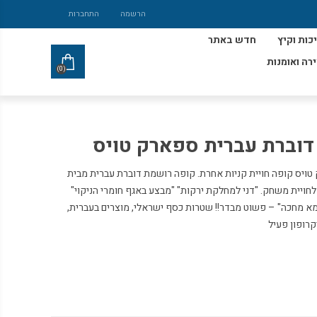
הרשמה
התחברות
כות וקיץ
חדש באתר
ירה ואומנות
(0)
דוברת עברית ספארק טויס
ויס קופה חויית קניות אחרת. קופה רושמת דוברת עברית מבית
שפטים בעברית לחויית משחק. "דני למחלקת ירקות" "מבצע באגף חומרי הניקוי"
מא מחכה" – פשוט מבדר!! שטרות כסף ישראלי, מוצרים בעברית,
קרופון פעיל