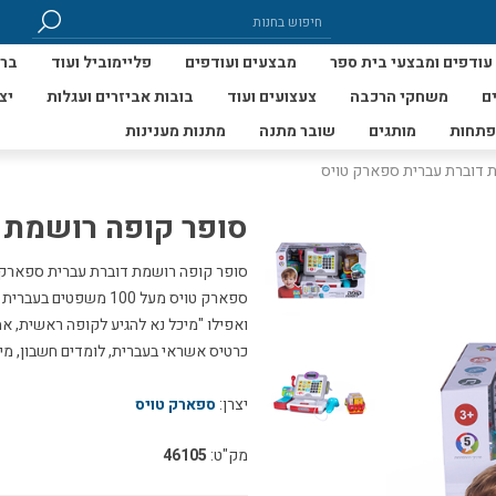
עודפים ומבצעי בית ספר
מבצעים ועודפים
פליימוביל ועוד
ברי
ם
משחקי הרכבה
צעצועים ועוד
בובות אביזרים ועגלות
יצ
פתחות
מותגים
שובר מתנה
מתנות מענינות
 דוברת עברית ספארק טויס
סופר קופה רושמת 
סופר קופה רושמת דוברת עברית ספארק ט
ספארק טויס מעל 100 מ
ואפילו "מיכל נא להגיע לקופה ראשית, א
כרטיס אשראי בעברית, לומדים חשבון, מי
יצרן:
ספארק טויס
מק"ט:
46105