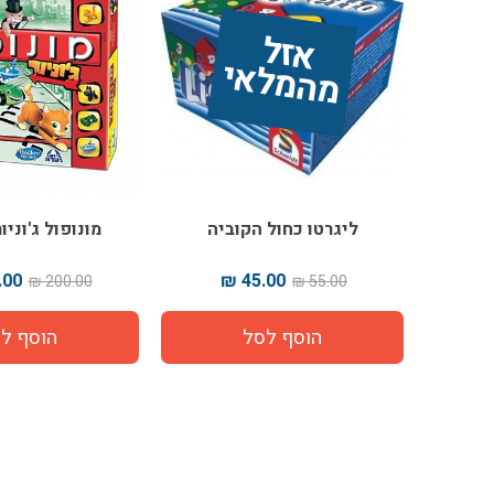
אז
ל 
מ
ה
מ
ל
אי
ליגרטו כחול הקוביה
מונופול ג'וניו
00 ₪
45.00 ₪
200.00 ₪
55.00 ₪