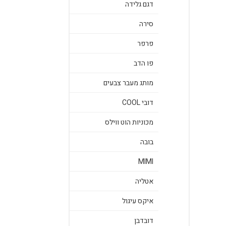
דגם גלידה
סירה
פרפר
פו הדב
מותג מעבר צבעים
דובי COOL
מכוניות הוט ווילס
בובה
MIMI
אטליה
איקס עיגול
דובדבן