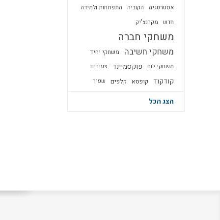
אסטרטגיה
הקוביה
התפתחות ולמידה
חדש
מקרנצ'יק
משחקי חברה
משחקי חשיבה
משחקי יחיד
פוקסמיינד
משחקי לוח
צעירים
קודקוד
קופסא
קלפים
שפיר
הצג הכל