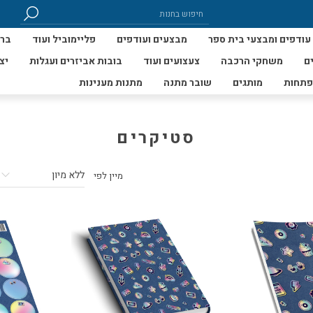
עודפים ומבצעי בית ספר
מבצעים ועודפים
פליימוביל ועוד
ברי
ם
משחקי הרכבה
צעצועים ועוד
בובות אביזרים ועגלות
יצ
פתחות
מותגים
שובר מתנה
מתנות מענינות
סטיקרים
מיין לפי