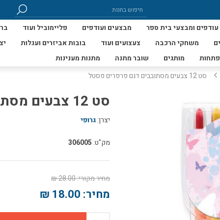
עודפים ומבצעי בית ספר
מבצעים ועודפים
פליימוביל ועוד
ברי
ם
משחקי הרכבה
צעצועים ועוד
בובות אביזרים ועגלות
יצ
פתחות
מותגים
שובר מתנה
מתנות מענינות
סט 12 צבעים מסתובבים דגם פרפרים פסטל
סט 12 צבעים מסתובבים דגם פרפרים פסטל
יצרן:
גרופי
מק"ט:
306005
מחיר מקורי:
28.00 ₪
מחיר:
18.00 ₪