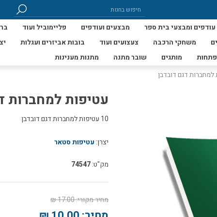
עודפים ומבצעי בית ספר
מבצעים ועודפים
פליימוביל ועוד
ברי
ם
משחקי הרכבה
צעצועים ועוד
בובות אביזרים ועגלות
יצ
פתחות
מותגים
שובר מתנה
מתנות מענינות
למחברות דגם דובדבן
עטיפות למחברות ד
10 עטיפות למחברות דגם דובדבן
יצרן:
עטיפות סטאר
מק"ט:
74547
מחיר מקורי:
17.00 ₪
מחיר:
10.00 ₪