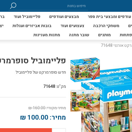
עודפים ומבצעי בית ספר
מבצעים ועודפים
פליימוביל ועוד
ברי
ם
משחקי הרכבה
צעצועים ועוד
בובות אביזרים ועגלות
יצ
פתחות
מותגים
שובר מתנה
מתנות מענינות
אורגני 71648
פליימוביל סופרמרקט או
חדש סופרמרקט של פליימוביל
מק"ט:
71648
מחיר מקורי:
160.00 ₪
מחיר:
100.00 ₪