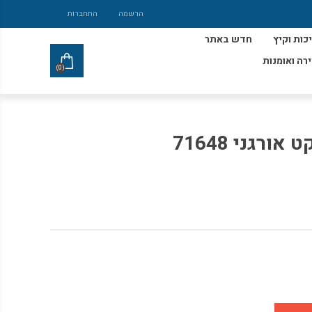
הרשמה
התחברות
כות וקיץ
חדש באתר
ירה ואומנות
(0)
רגני 71648