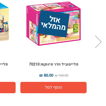
אז
ל 
מ
ה
מ
ל
אי
פליימוביל חדר תינוקות 70210
פליימו
80.00 ₪
140.00 ₪