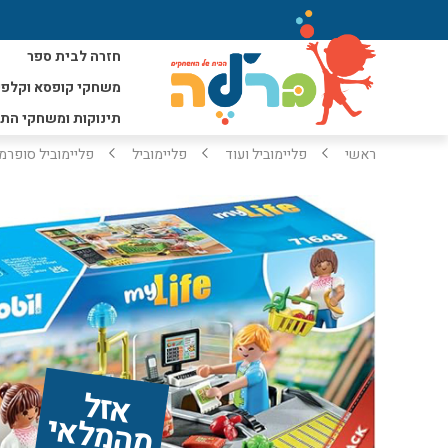
חזרה לבית ספר
משחקי קופסא וקלפי
תינוקות ומשחקי הת
ראשי
פליימוביל ועוד
פליימוביל
פליימוביל סופרמרקט 
אז
ל 
מ
ה
מ
ל
אי