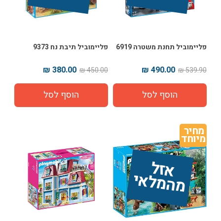
פליימוביל תחנת משטרה 6919
פליימוביל תיבת נח 9373
380.00 ₪
490.00 ₪
450.00 ₪
539.90 ₪
מחיר 
מיוחד
אז
ל 
מ
ה
מ
ל
אי