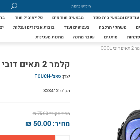
עודפים ומבצעי בית ספר
מבצעים ועודפים
פליימוביל ועוד
ברי
ם
משחקי הרכבה
צעצועים ועוד
בובות אביזרים ועגלות
יצ
פתחות
מותגים
שובר מתנה
מתנות מענינות
ים דובי COOL
קלמר 2 תאים דובי COOL
יצרן:
טאצ'-TOUCH
מק"ט:
323412
מחיר מקורי:
75.00 ₪
מחיר:
50.00 ₪