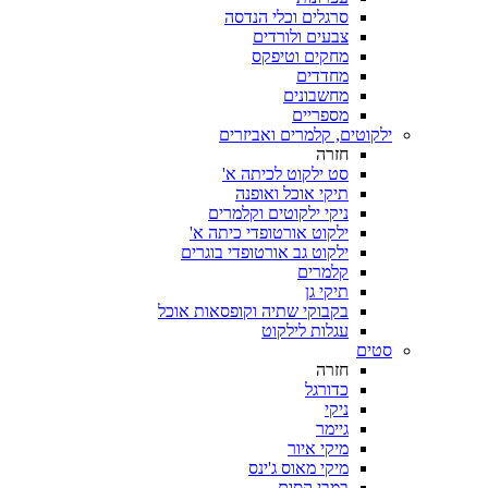
סרגלים וכלי הנדסה
צבעים ולורדים
מחקים וטיפקס
מחדדים
מחשבונים
מספריים
ילקוטים, קלמרים ואביזרים
חזרה
סט ילקוט לכיתה א'
תיקי אוכל ואופנה
ניקי ילקוטים וקלמרים
ילקוט אורטופדי כיתה א'
ילקוט גב אורטופדי בוגרים
קלמרים
תיקי גן
בקבוקי שתיה וקופסאות אוכל
עגלות לילקוט
סטים
חזרה
כדורגל
ניקי
גיימר
מיקי איור
מיקי מאוס ג'ינס
במבי קסום