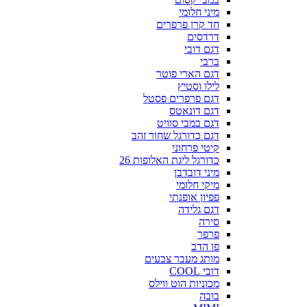
מיני חלומי
חד קרן פרפרים
דרדסים
דגם דובי
ברבי
דגם הארי פוטר
לילו וסטיץ
דגם פרפרים פסטל
דגם דונאטס
דגם במבי סוויט
דגם כדורגל שחור זהב
קיטי פרחוני
כדורגל ליגת האלופות 26
מיני דובדבן
מיקי חלומי
פפיון אופנתי
דגם גלידה
סירה
פרפר
פו הדב
מותג מעבר צבעים
דובי COOL
מכוניות הוט ווילס
בובה