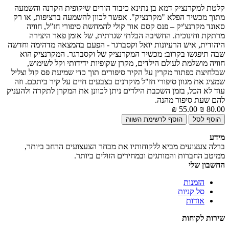
קלטת למקרנציק דמא בן נתינא כיבוד הורים שיקופית הקרנה והשמעה
מתוך מכשיר הפלא "מקרנציק". אפשר לכוון להשמעה ברציפות, או רק
סאונד מקרנצ'יק – פנס קסם אור קולי להמחשת סיפורי חז”ל, חוויה
מרתקת וחינוכית. החשיבה הבלתי שגרתית, של אומן פאר היצירה
היהודית, איש הרעיונות יואל וקסברגר - הפעם בהמצאה מדהימה וחדשה
שבה תיפגשו בקרוב: מכשיר המקרנציק של וקסברגר. המקרנציק הוא
חוויה מושלמת לעולם הילדים, מקרן שקופיות ידידותי וקל לשימוש,
שבלחיצת כפתור מקרין על הקיר סיפורים תוך כדי שמיעת פס קול וצליל
שמציג את מגוון סיפורי חז"ל מוקרנים בצבעים חיים על קיר ביתכם. וזה
עוד לא הכל, בזמן השכבת הילדים ניתן לכוונן את המקרן לתקרה ולהעניק
להם שעת סיפור מהנה.
55.00 ₪
80.00 ₪
מידע
ברלה צעצועים מביא ללקוחותיו את מבחר הצעצועים הרחב ביותר,
ממיטב החברות והמותגים ובמחירים הזולים ביותר.
החשבון שלי
הזמנות
סל קניות
אודות
שירות לקוחות