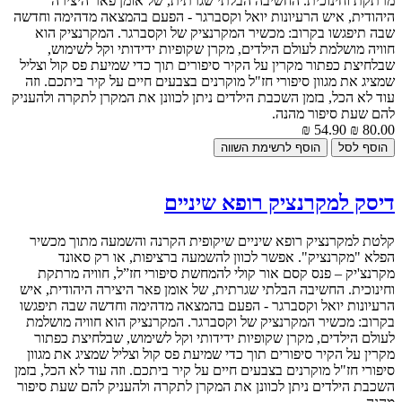
מרתקת וחינוכית. החשיבה הבלתי שגרתית, של אומן פאר היצירה
היהודית, איש הרעיונות יואל וקסברגר - הפעם בהמצאה מדהימה וחדשה
שבה תיפגשו בקרוב: מכשיר המקרנציק של וקסברגר. המקרנציק הוא
חוויה מושלמת לעולם הילדים, מקרן שקופיות ידידותי וקל לשימוש,
שבלחיצת כפתור מקרין על הקיר סיפורים תוך כדי שמיעת פס קול וצליל
שמציג את מגוון סיפורי חז"ל מוקרנים בצבעים חיים על קיר ביתכם. וזה
עוד לא הכל, בזמן השכבת הילדים ניתן לכוונן את המקרן לתקרה ולהעניק
להם שעת סיפור מהנה.
54.90 ₪
80.00 ₪
דיסק למקרנציק רופא שיניים
קלטת למקרנציק רופא שיניים שיקופית הקרנה והשמעה מתוך מכשיר
הפלא "מקרנציק". אפשר לכוון להשמעה ברציפות, או רק סאונד
מקרנצ'יק – פנס קסם אור קולי להמחשת סיפורי חז”ל, חוויה מרתקת
וחינוכית. החשיבה הבלתי שגרתית, של אומן פאר היצירה היהודית, איש
הרעיונות יואל וקסברגר - הפעם בהמצאה מדהימה וחדשה שבה תיפגשו
בקרוב: מכשיר המקרנציק של וקסברגר. המקרנציק הוא חוויה מושלמת
לעולם הילדים, מקרן שקופיות ידידותי וקל לשימוש, שבלחיצת כפתור
מקרין על הקיר סיפורים תוך כדי שמיעת פס קול וצליל שמציג את מגוון
סיפורי חז"ל מוקרנים בצבעים חיים על קיר ביתכם. וזה עוד לא הכל, בזמן
השכבת הילדים ניתן לכוונן את המקרן לתקרה ולהעניק להם שעת סיפור