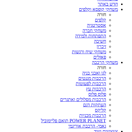
חדש באתר
משחקי קופסא וקלפים
חזרה
קלפים
אסטרטגיה
משחקי חברה
התפתחות ולמידה
חשיבה
זיכרון
משחקי שיח ורגשות
פאזלים
משחקי הרכבה
חזרה
לגו ואבני בניה
הרכבות מגנטים
הרכבות לפעוטות
הרכבות עץ
פלוס פלוס
הרכבות מסלולים ואתגרים
העתקות דגם
קליקס
הרכבות מכניות
POWER PLANET תואם פליימוביל
גאמי- הרכבת אוריגמי
צעצועים ועוד