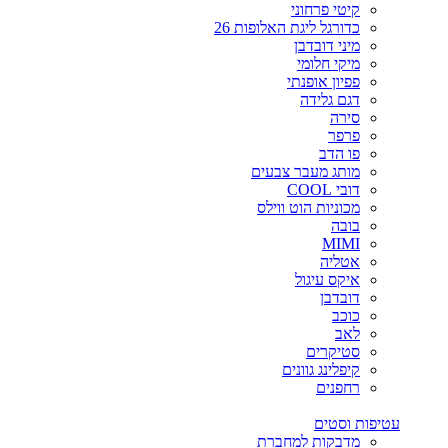
קיטי פרחוני
כדורגל ליגת האלופות 26
מיני דובדבן
מיקי חלומי
פפיון אופנתי
דגם גלידה
סירה
פרפר
פו הדב
מותג מעבר צבעים
דובי COOL
מכוניות הוט ווילס
בובה
MIMI
אטליה
איקס עיגול
דובדבן
כוכב
לאב
סטיקרים
קיפלינג גוונים
רחפנים
עטיפות וסטים
מדבקות למחברת