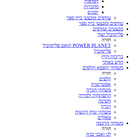
דפדפות
מחברות
יומנים
עודפים ומבצעי בית ספר
עודפים ומבצעי בית ספר
מבצעים ועודפים
פליימוביל ועוד
חזרה
POWER PLANET תואם פליימוביל
פליימוביל
בריכות וקיץ
חדש באתר
משחקי קופסא וקלפים
חזרה
קלפים
אסטרטגיה
משחקי חברה
התפתחות ולמידה
חשיבה
זיכרון
משחקי שיח ורגשות
פאזלים
משחקי הרכבה
חזרה
לגו ואבני בניה