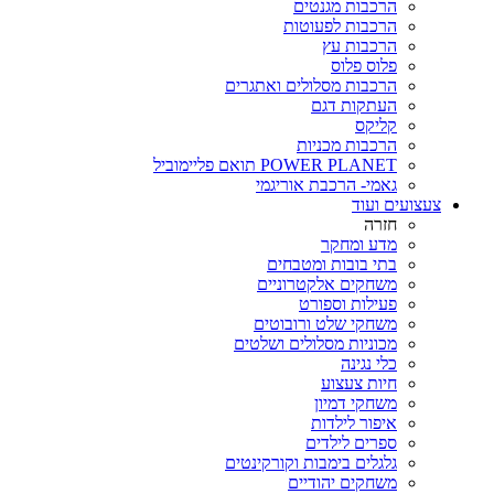
הרכבות מגנטים
הרכבות לפעוטות
הרכבות עץ
פלוס פלוס
הרכבות מסלולים ואתגרים
העתקות דגם
קליקס
הרכבות מכניות
POWER PLANET תואם פליימוביל
גאמי- הרכבת אוריגמי
צעצועים ועוד
חזרה
מדע ומחקר
בתי בובות ומטבחים
משחקים אלקטרוניים
פעילות וספורט
משחקי שלט ורובוטים
מכוניות מסלולים ושלטים
כלי נגינה
חיות צעצוע
משחקי דמיון
איפור לילדות
ספרים לילדים
גלגלים בימבות וקורקינטים
משחקים יהודיים