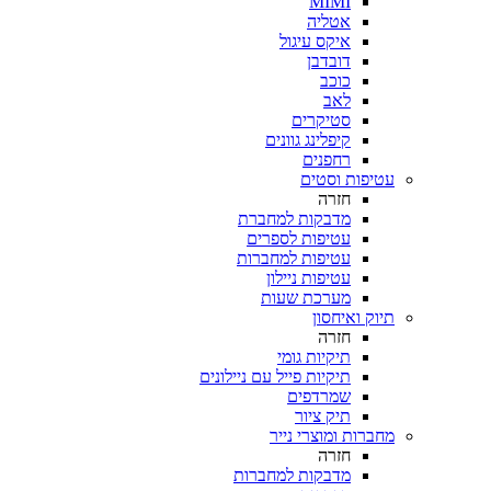
MIMI
אטליה
איקס עיגול
דובדבן
כוכב
לאב
סטיקרים
קיפלינג גוונים
רחפנים
עטיפות וסטים
חזרה
מדבקות למחברת
עטיפות לספרים
עטיפות למחברות
עטיפות ניילון
מערכת שעות
תיוק ואיחסון
חזרה
תיקיות גומי
תיקיות פייל עם ניילונים
שמרדפים
תיק ציור
מחברות ומוצרי נייר
חזרה
מדבקות למחברות