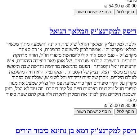
מהנה.
54.90 ₪
80.00 ₪
דיסק למקרנצ'יק המלאך הגואל
קלטת למקרנצ'יק המלאך הגואל שיקופית הקרנה והשמעה מתוך מכשיר
הפלא "מקרנצ'יק". אפשר לכוון להשמעה ברציפות, או רק סאונד
מקרנצ'יק – פנס קסם אור קולי להמחשת סיפורי חז”ל, חוויה מרתקת
וחינוכית. החשיבה הבלתי שגרתית, של אומן פאר היצירה היהודית, איש
הרעיונות יואל וקסברגר - הפעם בהמצאה מדהימה וחדשה שבה תיפגשו
בקרוב: מכשיר המקרנציק של וקסברגר. המקרנציק הוא חוויה מושלמת
לעולם הילדים, מקרן שקופיות ידידותי וקל לשימוש, שבלחיצת כפתור
מקרין על הקיר סיפורים תוך כדי שמיעת פס קול וצליל שמציג את מגוון
סיפורי חז"ל מוקרנים בצבעים חיים על קיר ביתכם. וזה עוד לא הכל, בזמן
השכבת הילדים ניתן לכוונן את המקרן לתקרה ולהעניק להם שעת סיפור
מהנה.
55.00 ₪
80.00 ₪
דיסק למקרנצ'יק דמא בן נתינא כיבוד הורים