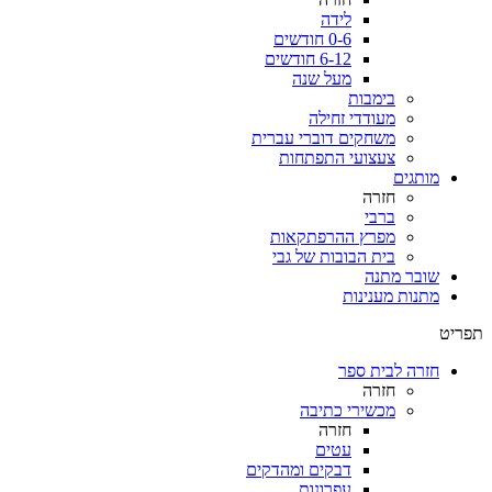
לידה
0-6 חודשים
6-12 חודשים
מעל שנה
בימבות
מעודדי זחילה
משחקים דוברי עברית
צעצועי התפתחות
מותגים
חזרה
ברבי
מפרץ ההרפתקאות
בית הבובות של גבי
שובר מתנה
מתנות מענינות
תפריט
חזרה לבית ספר
חזרה
מכשירי כתיבה
חזרה
עטים
דבקים ומהדקים
עפרונות