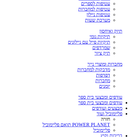
עטיפות לספרים
עטיפות למחברות
עטיפות ניילון
מערכת שעות
תיוק ואיחסון
תיקיות גומי
תיקיות פייל עם ניילונים
שמרדפים
תיק ציור
מחברות ומוצרי נייר
מדבקות למחברות
דפדפות
מחברות
יומנים
עודפים ומבצעי בית ספר
עודפים ומבצעי בית ספר
מבצעים ועודפים
פליימוביל ועוד
חזרה
POWER PLANET תואם פליימוביל
פליימוביל
בריכות וקיץ