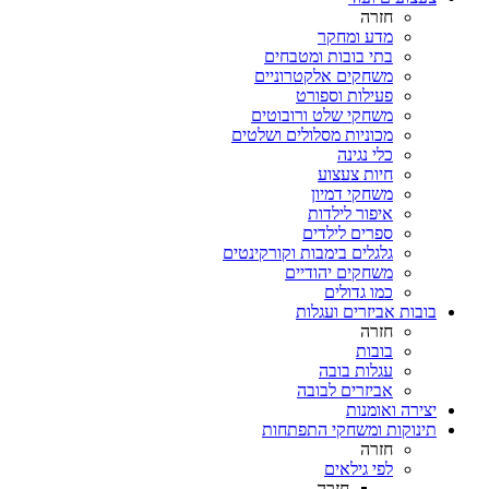
חזרה
מדע ומחקר
בתי בובות ומטבחים
משחקים אלקטרוניים
פעילות וספורט
משחקי שלט ורובוטים
מכוניות מסלולים ושלטים
כלי נגינה
חיות צעצוע
משחקי דמיון
איפור לילדות
ספרים לילדים
גלגלים בימבות וקורקינטים
משחקים יהודיים
כמו גדולים
בובות אביזרים ועגלות
חזרה
בובות
עגלות בובה
אביזרים לבובה
יצירה ואומנות
תינוקות ומשחקי התפתחות
חזרה
לפי גילאים
חזרה