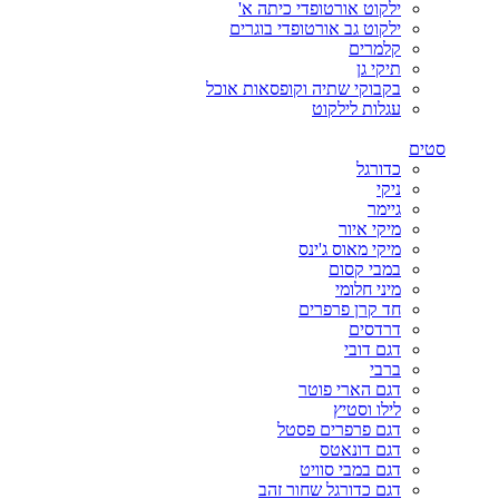
ילקוט אורטופדי כיתה א'
ילקוט גב אורטופדי בוגרים
קלמרים
תיקי גן
בקבוקי שתיה וקופסאות אוכל
עגלות לילקוט
סטים
כדורגל
ניקי
גיימר
מיקי איור
מיקי מאוס ג'ינס
במבי קסום
מיני חלומי
חד קרן פרפרים
דרדסים
דגם דובי
ברבי
דגם הארי פוטר
לילו וסטיץ
דגם פרפרים פסטל
דגם דונאטס
דגם במבי סוויט
דגם כדורגל שחור זהב