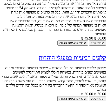
צורת האותיות ומחדד את מיומנות הצליל הפותח. המשחק מתאים כשלב
ראשוני בלימוד האותיות וכהכנה לקריאה וכתיבה. במשחק 54 כרטיסים
איכותיים היוצרים יחד 27 זוגות. בכל זוג כרטיסים מופיעה אות אחת
מאותיות הא”ב ובו תמונה של חפץ המתחיל באות. לדוגמה: בזוג
הכרטיסים של האות א’ מופיעה תמונה של אניה, בזוג הכרטיסים של
האות ב’ מופיעה תמונה של בובה וכן הלאה. בנוסף, האות והתמונה
מופיעים על הכרטיס גם בצורתם הכתובה. המשחק מכיל גם את האותיות
הסופיות.
49.90 ₪
80.00 ₪
קלפים רביעיות במעגלי היהדות
משחק קלפים רביעיות במעגלי היהדות – משחק רביעיות תחרותי ומהנה
בנושאים שונים ביהדות. במשחק תוכלו למצוא התייחסות לנושאים
הבאים: ברכות, חגי תשרי, חגים, תפילות, מצוות, מאכלי חגים, שבת, ספרי
קודש, בין אדם לחברו, חפצי קודש. משחק הרביעיות הוא משחק רב גילאי
המומלץ מאוד לפיתוח הקשר החברתי בין ילדים בכלל ובין הורים וילדים
בפרט.
30.00 ₪
50.00 ₪