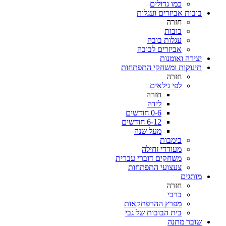
כמו גדולים
בובות אביזרים ועגלות
חזרה
בובות
עגלות בובה
אביזרים לבובה
יצירה ואומנות
תינוקות ומשחקי התפתחות
חזרה
לפי גילאים
חזרה
לידה
0-6 חודשים
6-12 חודשים
מעל שנה
בימבות
מעודדי זחילה
משחקים דוברי עברית
צעצועי התפתחות
מותגים
חזרה
ברבי
מפרץ ההרפתקאות
בית הבובות של גבי
שובר מתנה