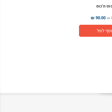
וס ת'כוס
90.00 ₪