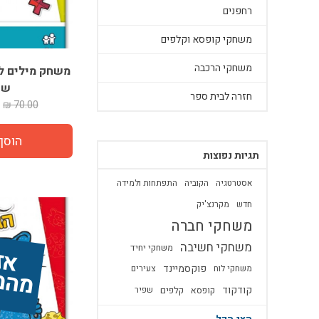
רחפנים
משחקי קופסא וקלפים
משחקי הרכבה
משחק מילים לו
שפ
חזרה לבית ספר
70.00 ₪
תגיות נפוצות
אסטרטגיה
הקוביה
התפתחות ולמידה
חדש
מקרנצ'יק
משחקי חברה
משחקי חשיבה
משחקי יחיד
א
ל
מ
ה
מ
ל
א
פוקסמיינד
משחקי לוח
צעירים
קודקוד
קופסא
קלפים
שפיר