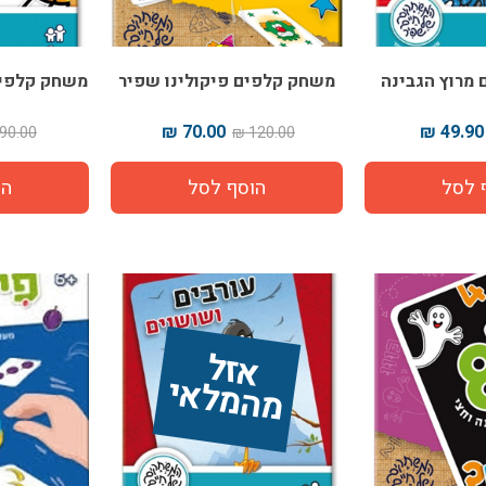
מרוץ הגבינה
משחק קלפים פיקולינו שפיר
משחק קלפים
70.00 ₪
49.90 ₪
90.00 ₪
120.00 ₪
אז
ל 
מ
ה
מ
ל
אי