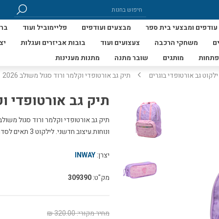
עודפים ומבצעי בית ספר
מבצעים ועודפים
פליימוביל ועוד
ברי
ם
משחקי הרכבה
צעצועים ועוד
בובות אביזרים ועגלות
יצ
פתחות
מותגים
שובר מתנה
מתנות מענינות
ילקוט גב אורטופדי בוגרים
תיק גב אורטופדי וקלמר ורוד סגול משולב 2026
תיק גב אורטופדי וקל
ונוחות.עיצוב חדשני. לילקוט 3 תאים לסדר וארגון. עגלת טרולי גרופי ניתנת להוספה.
יצרן:
INWAY
מק"ט:
309390
מחיר מקורי:
320.00 ₪