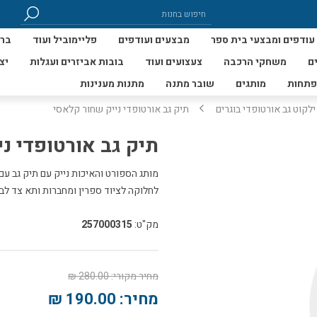
עודפים ומבצעי בית ספר
מבצעים ועודפים
פליימוביל ועוד
ברי
ם
משחקי הרכבה
צעצועים ועוד
בובות אביזרים ועגלות
יצ
פתחות
מותגים
שובר מתנה
מתנות מענינות
ילקוט גב אורטופדי בוגרים
תיק גב אורטופדי נייק שחור קלאסי
תיק גב אורטופדי נ
לחלוקה לציוד ספרין ומחברות ותא צד לב
מק"ט:
257000315
מחיר מקורי:
280.00 ₪
מחיר:
190.00 ₪