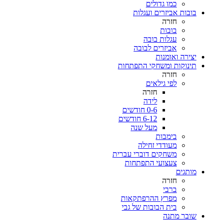
כמו גדולים
בובות אביזרים ועגלות
חזרה
בובות
עגלות בובה
אביזרים לבובה
יצירה ואומנות
תינוקות ומשחקי התפתחות
חזרה
לפי גילאים
חזרה
לידה
0-6 חודשים
6-12 חודשים
מעל שנה
בימבות
מעודדי זחילה
משחקים דוברי עברית
צעצועי התפתחות
מותגים
חזרה
ברבי
מפרץ ההרפתקאות
בית הבובות של גבי
שובר מתנה