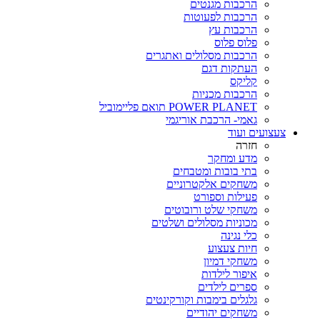
הרכבות מגנטים
הרכבות לפעוטות
הרכבות עץ
פלוס פלוס
הרכבות מסלולים ואתגרים
העתקות דגם
קליקס
הרכבות מכניות
POWER PLANET תואם פליימוביל
גאמי- הרכבת אוריגמי
צעצועים ועוד
חזרה
מדע ומחקר
בתי בובות ומטבחים
משחקים אלקטרוניים
פעילות וספורט
משחקי שלט ורובוטים
מכוניות מסלולים ושלטים
כלי נגינה
חיות צעצוע
משחקי דמיון
איפור לילדות
ספרים לילדים
גלגלים בימבות וקורקינטים
משחקים יהודיים