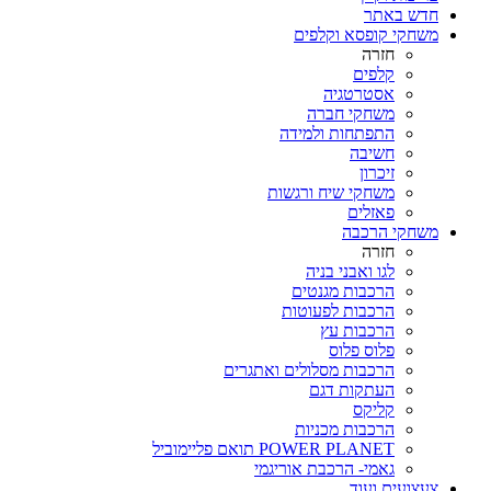
חדש באתר
משחקי קופסא וקלפים
חזרה
קלפים
אסטרטגיה
משחקי חברה
התפתחות ולמידה
חשיבה
זיכרון
משחקי שיח ורגשות
פאזלים
משחקי הרכבה
חזרה
לגו ואבני בניה
הרכבות מגנטים
הרכבות לפעוטות
הרכבות עץ
פלוס פלוס
הרכבות מסלולים ואתגרים
העתקות דגם
קליקס
הרכבות מכניות
POWER PLANET תואם פליימוביל
גאמי- הרכבת אוריגמי
צעצועים ועוד