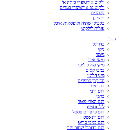
ילקוט אורטופדי כיתה א'
ילקוט גב אורטופדי בוגרים
קלמרים
תיקי גן
בקבוקי שתיה וקופסאות אוכל
עגלות לילקוט
סטים
כדורגל
ניקי
גיימר
מיקי איור
מיקי מאוס ג'ינס
במבי קסום
מיני חלומי
חד קרן פרפרים
דרדסים
דגם דובי
ברבי
דגם הארי פוטר
לילו וסטיץ
דגם פרפרים פסטל
דגם דונאטס
דגם במבי סוויט
דגם כדורגל שחור זהב