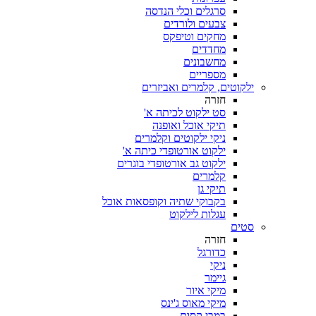
סרגלים וכלי הנדסה
צבעים ולורדים
מחקים וטיפקס
מחדדים
מחשבונים
מספריים
ילקוטים, קלמרים ואביזרים
חזרה
סט ילקוט לכיתה א'
תיקי אוכל ואופנה
ניקי ילקוטים וקלמרים
ילקוט אורטופדי כיתה א'
ילקוט גב אורטופדי בוגרים
קלמרים
תיקי גן
בקבוקי שתיה וקופסאות אוכל
עגלות לילקוט
סטים
חזרה
כדורגל
ניקי
גיימר
מיקי איור
מיקי מאוס ג'ינס
במבי קסום