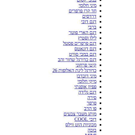
מיני חלומי
חד קרן פרפרים
דרדסים
דגם דובי
ברבי
דגם הארי פוטר
לילו וסטיץ
דגם פרפרים פסטל
דגם דונאטס
דגם במבי סוויט
דגם כדורגל שחור זהב
קיטי פרחוני
כדורגל ליגת האלופות 26
מיני דובדבן
מיקי חלומי
פפיון אופנתי
דגם גלידה
סירה
פרפר
פו הדב
מותג מעבר צבעים
דובי COOL
מכוניות הוט ווילס
בובה