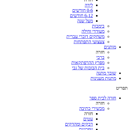
לידה
0-6 חודשים
6-12 חודשים
מעל שנה
בימבות
מעודדי זחילה
משחקים דוברי עברית
צעצועי התפתחות
מותגים
חזרה
ברבי
מפרץ ההרפתקאות
בית הבובות של גבי
שובר מתנה
מתנות מענינות
תפריט
חזרה לבית ספר
חזרה
מכשירי כתיבה
חזרה
עטים
דבקים ומהדקים
עפרונות