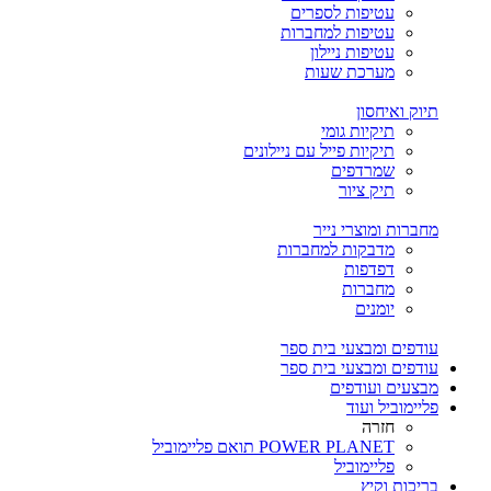
עטיפות לספרים
עטיפות למחברות
עטיפות ניילון
מערכת שעות
תיוק ואיחסון
תיקיות גומי
תיקיות פייל עם ניילונים
שמרדפים
תיק ציור
מחברות ומוצרי נייר
מדבקות למחברות
דפדפות
מחברות
יומנים
עודפים ומבצעי בית ספר
עודפים ומבצעי בית ספר
מבצעים ועודפים
פליימוביל ועוד
חזרה
POWER PLANET תואם פליימוביל
פליימוביל
בריכות וקיץ