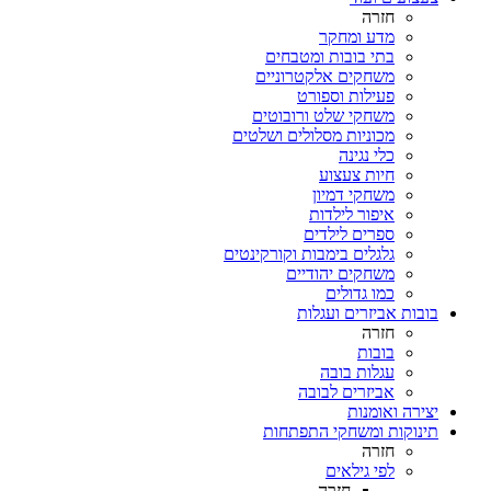
חזרה
מדע ומחקר
בתי בובות ומטבחים
משחקים אלקטרוניים
פעילות וספורט
משחקי שלט ורובוטים
מכוניות מסלולים ושלטים
כלי נגינה
חיות צעצוע
משחקי דמיון
איפור לילדות
ספרים לילדים
גלגלים בימבות וקורקינטים
משחקים יהודיים
כמו גדולים
בובות אביזרים ועגלות
חזרה
בובות
עגלות בובה
אביזרים לבובה
יצירה ואומנות
תינוקות ומשחקי התפתחות
חזרה
לפי גילאים
חזרה