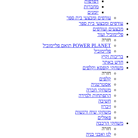
דפדפות
מחברות
יומנים
עודפים ומבצעי בית ספר
עודפים ומבצעי בית ספר
מבצעים ועודפים
פליימוביל ועוד
חזרה
POWER PLANET תואם פליימוביל
פליימוביל
בריכות וקיץ
חדש באתר
משחקי קופסא וקלפים
חזרה
קלפים
אסטרטגיה
משחקי חברה
התפתחות ולמידה
חשיבה
זיכרון
משחקי שיח ורגשות
פאזלים
משחקי הרכבה
חזרה
לגו ואבני בניה