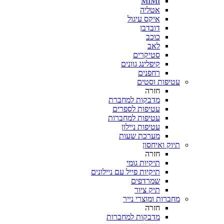
MIMI
אטליה
איקס עיגול
דובדבן
כוכב
לאב
סטיקרים
קיפלינג גוונים
רחפנים
עטיפות וסטים
חזרה
מדבקות למחברת
עטיפות לספרים
עטיפות למחברות
עטיפות ניילון
מערכת שעות
תיוק ואיחסון
חזרה
תיקיות גומי
תיקיות פייל עם ניילונים
שמרדפים
תיק ציור
מחברות ומוצרי נייר
חזרה
מדבקות למחברות