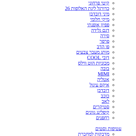
קיטי פרחוני
כדורגל ליגת האלופות 26
מיני דובדבן
מיקי חלומי
פפיון אופנתי
דגם גלידה
סירה
פרפר
פו הדב
מותג מעבר צבעים
דובי COOL
מכוניות הוט ווילס
בובה
MIMI
אטליה
איקס עיגול
דובדבן
כוכב
לאב
סטיקרים
קיפלינג גוונים
רחפנים
עטיפות וסטים
מדבקות למחברת