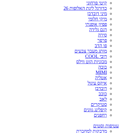
קיטי פרחוני
כדורגל ליגת האלופות 26
מיני דובדבן
מיקי חלומי
פפיון אופנתי
דגם גלידה
סירה
פרפר
פו הדב
מותג מעבר צבעים
דובי COOL
מכוניות הוט ווילס
בובה
MIMI
אטליה
איקס עיגול
דובדבן
כוכב
לאב
סטיקרים
קיפלינג גוונים
רחפנים
עטיפות וסטים
מדבקות למחברת