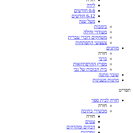
לידה
0-6 חודשים
6-12 חודשים
מעל שנה
בימבות
מעודדי זחילה
משחקים דוברי עברית
צעצועי התפתחות
מותגים
חזרה
ברבי
מפרץ ההרפתקאות
בית הבובות של גבי
שובר מתנה
מתנות מענינות
תפריט
חזרה לבית ספר
חזרה
מכשירי כתיבה
חזרה
עטים
דבקים ומהדקים
עפרונות