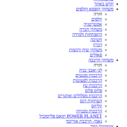
חדש באתר
משחקי קופסא וקלפים
חזרה
קלפים
אסטרטגיה
משחקי חברה
התפתחות ולמידה
חשיבה
זיכרון
משחקי שיח ורגשות
פאזלים
משחקי הרכבה
חזרה
לגו ואבני בניה
הרכבות מגנטים
הרכבות לפעוטות
הרכבות עץ
פלוס פלוס
הרכבות מסלולים ואתגרים
העתקות דגם
קליקס
הרכבות מכניות
POWER PLANET תואם פליימוביל
גאמי- הרכבת אוריגמי
צעצועים ועוד