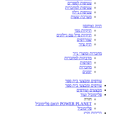
עטיפות לספרים
עטיפות למחברות
עטיפות ניילון
מערכת שעות
תיוק ואיחסון
תיקיות גומי
תיקיות פייל עם ניילונים
שמרדפים
תיק ציור
מחברות ומוצרי נייר
מדבקות למחברות
דפדפות
מחברות
יומנים
עודפים ומבצעי בית ספר
עודפים ומבצעי בית ספר
מבצעים ועודפים
פליימוביל ועוד
חזרה
POWER PLANET תואם פליימוביל
פליימוביל
בריכות וקיץ