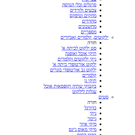
סרגלים וכלי הנדסה
צבעים ולורדים
מחקים וטיפקס
מחדדים
מחשבונים
מספריים
ילקוטים, קלמרים ואביזרים
חזרה
סט ילקוט לכיתה א'
תיקי אוכל ואופנה
ניקי ילקוטים וקלמרים
ילקוט אורטופדי כיתה א'
ילקוט גב אורטופדי בוגרים
קלמרים
תיקי גן
בקבוקי שתיה וקופסאות אוכל
עגלות לילקוט
סטים
חזרה
כדורגל
ניקי
גיימר
מיקי איור
מיקי מאוס ג'ינס
במבי קסום