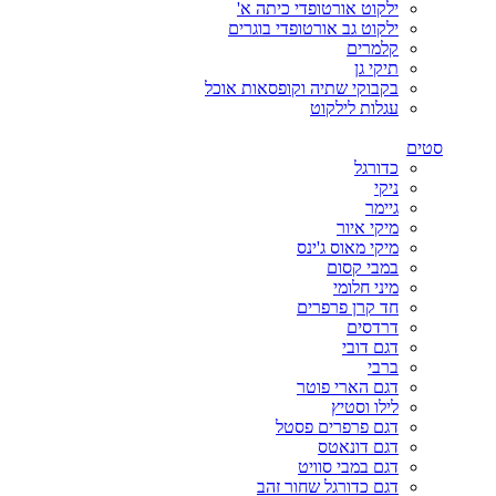
ילקוט אורטופדי כיתה א'
ילקוט גב אורטופדי בוגרים
קלמרים
תיקי גן
בקבוקי שתיה וקופסאות אוכל
עגלות לילקוט
סטים
כדורגל
ניקי
גיימר
מיקי איור
מיקי מאוס ג'ינס
במבי קסום
מיני חלומי
חד קרן פרפרים
דרדסים
דגם דובי
ברבי
דגם הארי פוטר
לילו וסטיץ
דגם פרפרים פסטל
דגם דונאטס
דגם במבי סוויט
דגם כדורגל שחור זהב