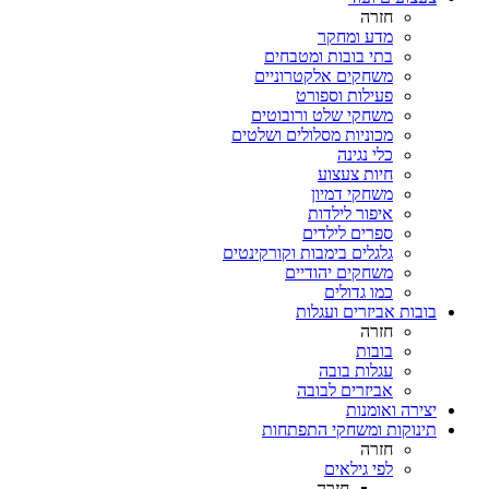
חזרה
מדע ומחקר
בתי בובות ומטבחים
משחקים אלקטרוניים
פעילות וספורט
משחקי שלט ורובוטים
מכוניות מסלולים ושלטים
כלי נגינה
חיות צעצוע
משחקי דמיון
איפור לילדות
ספרים לילדים
גלגלים בימבות וקורקינטים
משחקים יהודיים
כמו גדולים
בובות אביזרים ועגלות
חזרה
בובות
עגלות בובה
אביזרים לבובה
יצירה ואומנות
תינוקות ומשחקי התפתחות
חזרה
לפי גילאים
חזרה